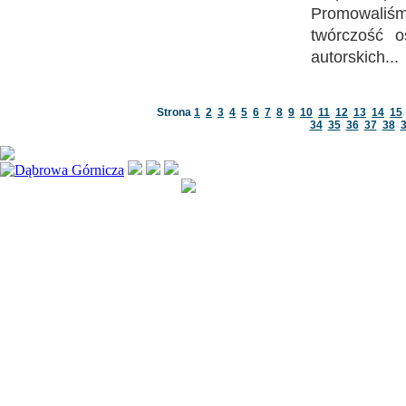
Promowaliś
twórczość 
autorskich..
Strona
1
2
3
4
5
6
7
8
9
10
11
12
13
14
15
34
35
36
37
38
Kopiowanie jak i rozpowsze
treści zawartych na stronie 
Wszystkie prawa zastrzeż
2007