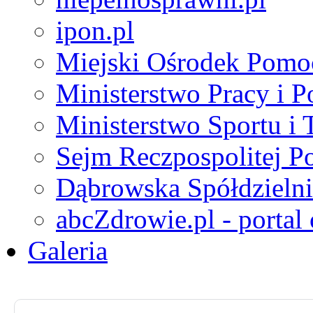
ipon.pl
Miejski Ośrodek Pomo
Ministerstwo Pracy i P
Ministerstwo Sportu i 
Sejm Reczpospolitej Po
Dąbrowska Spółdzielni
abcZdrowie.pl - portal
Galeria