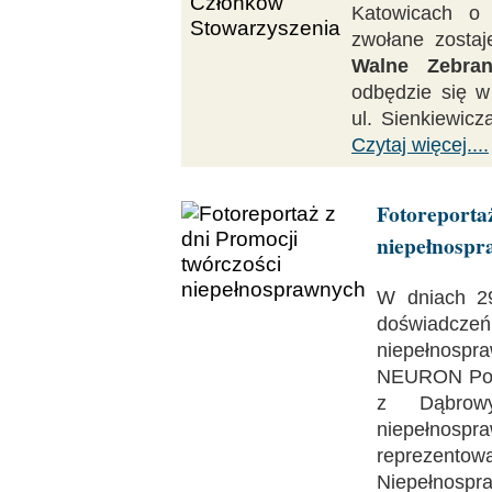
Katowicach o
zwołane zosta
Walne Zebran
odbędzie się 
ul. Sienkiewicz
Czytaj więcej....
Fotorepo
niepełnospr
W dniach 29
doświadcz
niepełnosp
NEURON Pom
z Dąbrowy
niepełnos
reprezento
Niepełno