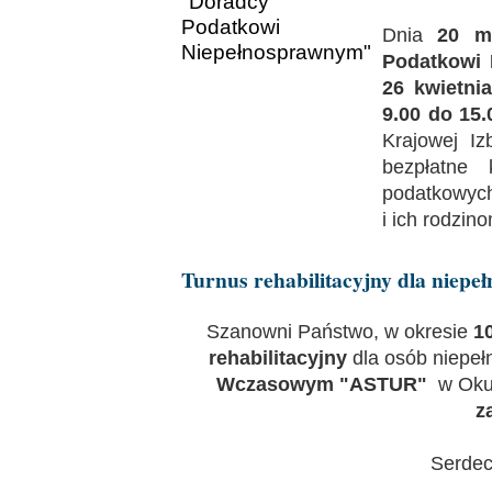
Dnia
20 m
Podatkowi
26 kwietnia
9.00 do 15.
Krajowej I
bezpłatne 
podatkowyc
i ich rodzin
Turnus rehabilitacyjny dla niep
Szanowni Państwo, w okresie
1
rehabilitacyjny
dla osób niepe
Wczasowym "ASTUR"
w Okun
z
Serdec