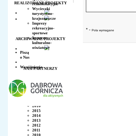
REALIZOWANE PROJEKTY
rehabilitacyjne
Wycieczki
turystyczno-
krajoznawcze
Imprezy
rekreacyjno-
* -
Pola wymagane
sportowe
Imprezy
ARCHIWALNE PROJEKTY
kulturalno-
oświatowe
Piszą
o Nas
Wyróżnienia
NASI PARTNERZY
+
Nagrody
Podziękowania
Referencje
Pomogli
+
2017
2016
2015
2014
2013
2012
2011
2010