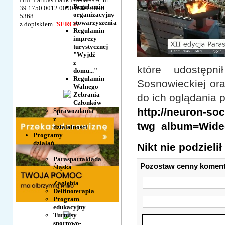
Regulamin
39 1750 0012 0000 0000 3896
organizacyjny
5368
stowarzyszenia
z dopiskiem "
SERCE
"
Regulamin
imprezy
turystycznej
"Wyjdź
z
które udostępn
domu..."
Regulamin
Sosnowieckiej or
Walnego
Zebrania
do ich oglądania 
Członków
http://neuron-so
Sprawozdania
z
twg_album=Wideo
działalności
Programy
działań
Nikt nie podzieli
+
Paraspartakiada
Pozostaw cenny koment
Śląska
i
Zagłębia
Delfinoterapia
Program
edukacyjny
Turnusy
sportowo-