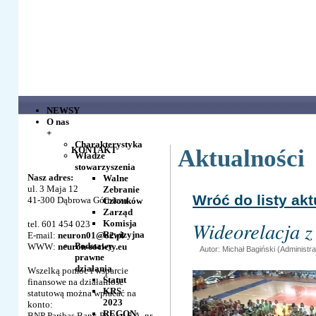
NEWSY
O nas
+
Charakterystyka
KONTAKT
Aktualności
Władze
stowarzyszenia
Nasz adres:
Walne
ul. 3 Maja 12
Zebranie
Wróć do listy ak
41-300 Dąbrowa Górnicza
Członków
Zarząd
Wideorelacja z
Komisja
tel. 601 454 023
Rewizyjna
E-mail:
neuron01@o2.pl
Podstawy
WWW:
neuron-society.eu
Autor: Michał Bagiński (Administra
prawne
działania
Wszelką pomoc i wsparcie
Statut
finansowe na działalność
KRS
statutową można wpłacać na
2023
konto:
REGON
BNP Paribas Bank Polska S.A. nr