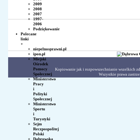
2009
2008
2007
1997-
2006
Podziękowanie
Polecane
linki
+
niepelnosprawni.pl
ipon.pl
Miejski
Ośrodek
Pomocy
Kopiowanie jak i rozpowszechnianie wszelkich zdj
Społecznej
Wszystkie prawa zastr
Ministerstwo
Pracy
i
Polityki
Społecznej
Ministerstwo
Sportu
i
Turystyki
Sejm
Reczpospolitej
Polski
Dąbrowska