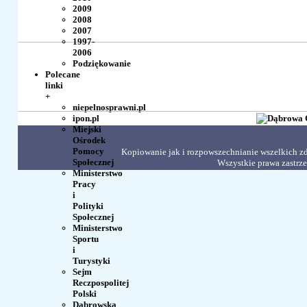
2009
2008
2007
1997-
2006
Podziękowanie
Polecane
linki
+
niepelnosprawni.pl
ipon.pl
Miejski
Ośrodek
Pomocy
Kopiowanie jak i rozpowszechnianie wszelkich zdj
Społecznej
Wszystkie prawa zastr
Ministerstwo
Pracy
i
Polityki
Społecznej
Ministerstwo
Sportu
i
Turystyki
Sejm
Reczpospolitej
Polski
Dąbrowska