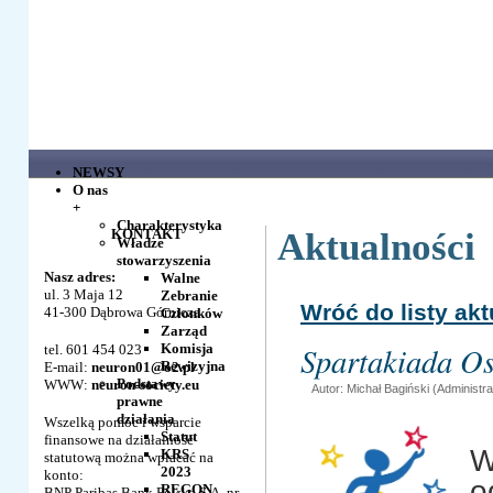
NEWSY
O nas
+
Charakterystyka
KONTAKT
Aktualności
Władze
stowarzyszenia
Nasz adres:
Walne
ul. 3 Maja 12
Zebranie
Wróć do listy ak
41-300 Dąbrowa Górnicza
Członków
Zarząd
Spartakiada O
Komisja
tel. 601 454 023
Rewizyjna
E-mail:
neuron01@o2.pl
Podstawy
WWW:
neuron-society.eu
Autor: Michał Bagiński (Administra
prawne
działania
Wszelką pomoc i wsparcie
Statut
finansowe na działalność
W
KRS
statutową można wpłacać na
2023
konto:
o
REGON
BNP Paribas Bank Polska S.A. nr