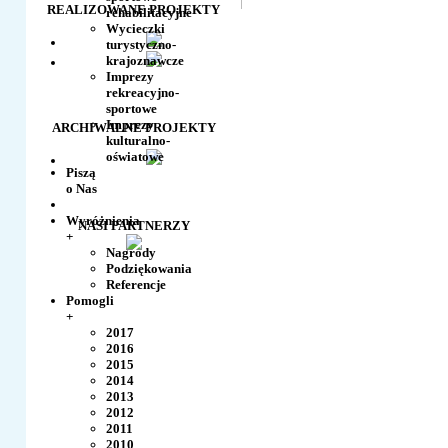
REALIZOWANE PROJEKTY
rehabilitacyjne
Wycieczki
turystyczno-
krajoznawcze
Imprezy
rekreacyjno-
sportowe
Imprezy
ARCHIWALNE PROJEKTY
kulturalno-
oświatowe
Piszą
o Nas
Wyróżnienia
NASI PARTNERZY
+
Nagrody
Podziękowania
Referencje
Pomogli
+
2017
2016
2015
2014
2013
2012
2011
2010