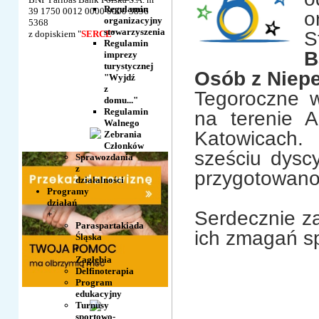
Regulamin
39 1750 0012 0000 0000 3896
o
organizacyjny
5368
stowarzyszenia
S
z dopiskiem "
SERCE
"
Regulamin
B
imprezy
turystycznej
Osób z Niep
"Wyjdź
z
Tegoroczne w
domu..."
Regulamin
na terenie 
Walnego
Katowicach.
Zebrania
Członków
sześciu dysc
Sprawozdania
z
przygotowano
działalności
Programy
działań
Serdecznie z
+
Paraspartakiada
ich zmagań s
Śląska
i
Zagłębia
Delfinoterapia
Program
edukacyjny
Turnusy
sportowo-