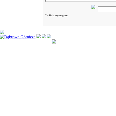
* -
Pola wymagane
Kopiowanie jak i rozpowsze
treści zawartych na stronie 
Wszystkie prawa zastrzeż
2007