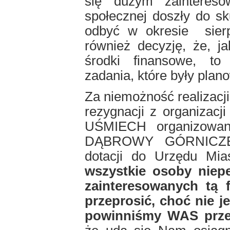
się dużym zainteresow
społecznej doszły do sk
odbyć w okresie
sier
również decyzję, że, j
środki finansowe, to
zadania, które były plan
Za niemożność realizacj
rezygnacji z organizacj
UŚMIECH organizowa
DĄBROWY GÓRNICZEJ 
dotacji do Urzędu Mi
wszystkie osoby niep
zainteresowanych tą f
przeprosić, choć nie j
powinniśmy WAS prze