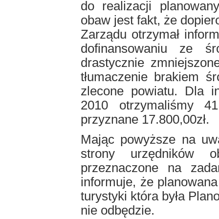
do realizacji planow
obaw jest fakt, że dopi
Zarządu otrzymał inform
dofinansowaniu ze ś
drastycznie zmniejszon
tłumaczenie brakiem ś
zlecone powiatu. Dla i
2010 otrzymaliśmy 41
przyznane 17.800,00zł.
Mając powyższe na uwa
strony urzędników o
przeznaczone na zada
informuje, że planowana
turystyki która była Pl
nie odbędzie.