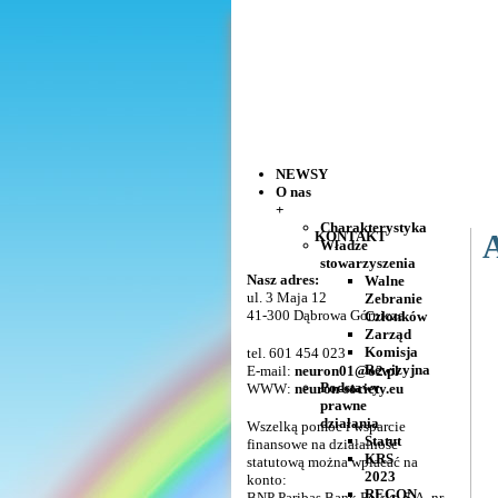
NEWSY
O nas
+
Charakterystyka
KONTAKT
A
Władze
stowarzyszenia
Nasz adres:
Walne
ul. 3 Maja 12
Zebranie
41-300 Dąbrowa Górnicza
Członków
Zarząd
Komisja
tel. 601 454 023
Rewizyjna
E-mail:
neuron01@o2.pl
Podstawy
WWW:
neuron-society.eu
prawne
działania
Wszelką pomoc i wsparcie
Statut
finansowe na działalność
KRS
statutową można wpłacać na
2023
konto:
REGON
BNP Paribas Bank Polska S.A. nr