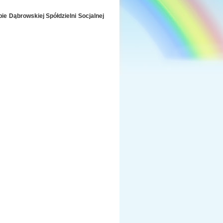
ie Dąbrowskiej Spółdzielni Socjalnej