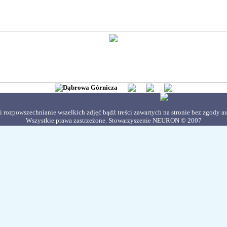
i rozpowszechnianie wszelkich zdjęć bądź treści zawartych na stronie bez zgody au
Wszystkie prawa zastrzeżone. Stowarzyszenie NEURON © 2007