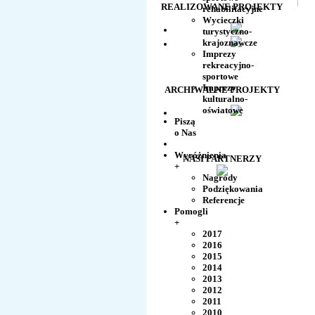
REALIZOWANE PROJEKTY
rehabilitacyjne
Wycieczki
turystyczno-
krajoznawcze
Imprezy
rekreacyjno-
sportowe
Imprezy
ARCHIWALNE PROJEKTY
kulturalno-
oświatowe
Piszą
o Nas
Wyróżnienia
NASI PARTNERZY
+
Nagrody
Podziękowania
Referencje
Pomogli
+
2017
2016
2015
2014
2013
2012
2011
2010