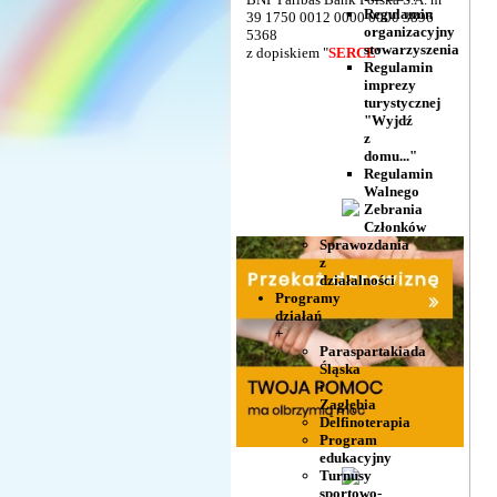
Regulamin
39 1750 0012 0000 0000 3896
organizacyjny
5368
stowarzyszenia
z dopiskiem "
SERCE
"
Regulamin
imprezy
turystycznej
"Wyjdź
z
domu..."
Regulamin
Walnego
Zebrania
Członków
Sprawozdania
z
działalności
Programy
działań
+
Paraspartakiada
Śląska
i
Zagłębia
Delfinoterapia
Program
edukacyjny
Turnusy
sportowo-