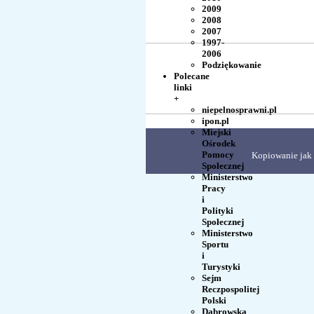
2009
2008
2007
1997-
2006
Podziękowanie
Polecane
linki
+
niepelnosprawni.pl
ipon.pl
Miejski
Ośrodek
Pomocy
Kopiowanie jak 
Społecznej
Ministerstwo
Pracy
i
Polityki
Społecznej
Ministerstwo
Sportu
i
Turystyki
Sejm
Reczpospolitej
Polski
Dąbrowska